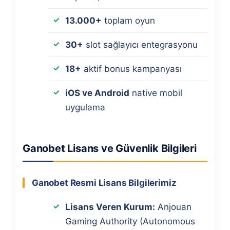
13.000+
toplam oyun
30+
slot sağlayıcı entegrasyonu
18+
aktif bonus kampanyası
iOS ve Android
native mobil
uygulama
Ganobet Lisans ve Güvenlik Bilgileri
Ganobet Resmi Lisans Bilgilerimiz
Lisans Veren Kurum:
Anjouan
Gaming Authority (Autonomous