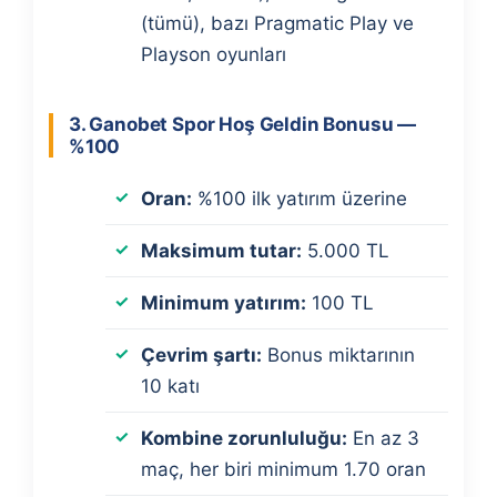
(tümü), bazı Pragmatic Play ve
Playson oyunları
3. Ganobet Spor Hoş Geldin Bonusu —
%100
Oran:
%100 ilk yatırım üzerine
Maksimum tutar:
5.000 TL
Minimum yatırım:
100 TL
Çevrim şartı:
Bonus miktarının
10 katı
Kombine zorunluluğu:
En az 3
maç, her biri minimum 1.70 oran