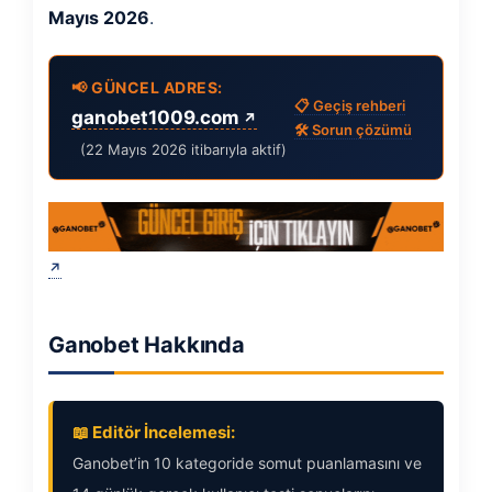
Mayıs 2026
.
📢 GÜNCEL ADRES:
📋 Geçiş rehberi
ganobet1009.com
🛠️ Sorun çözümü
(22 Mayıs 2026 itibarıyla aktif)
Ganobet Hakkında
📖 Editör İncelemesi:
Ganobet’in 10 kategoride somut puanlamasını ve