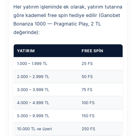
Her yatırım işleminde ek olarak, yatırım tutarına
göre kademeli free spin hediye edilir (Ganobet
Bonanza 1000 — Pragmatic Play, 2 TL
değerinde):
YATIRIM
FREE SPIN
1.000 – 1.999 TL
25 FS
2.000 – 2.999 TL
50 FS
3.000 – 3.999 TL
75 FS
4.000 – 4.999 TL
100 FS
5.000 – 9.999 TL
150 FS
10.000 TL ve üzeri
250 FS