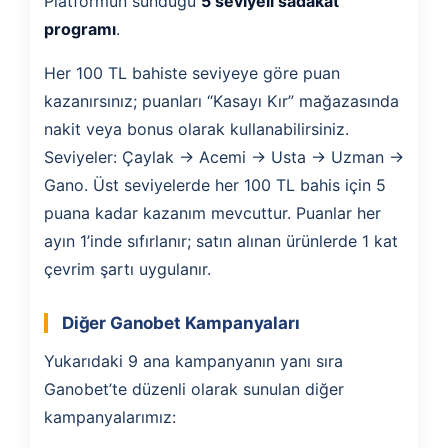
Platformun sunduğu
5 seviyeli sadakat
programı
.
Her 100 TL bahiste seviyeye göre puan
kazanırsınız; puanları “Kasayı Kır” mağazasında
nakit veya bonus olarak kullanabilirsiniz.
Seviyeler: Çaylak → Acemi → Usta → Uzman →
Gano. Üst seviyelerde her 100 TL bahis için 5
puana kadar kazanım mevcuttur. Puanlar her
ayın 1’inde sıfırlanır; satın alınan ürünlerde 1 kat
çevrim şartı uygulanır.
Diğer Ganobet Kampanyaları
Yukarıdaki 9 ana kampanyanın yanı sıra
Ganobet’te düzenli olarak sunulan diğer
kampanyalarımız: