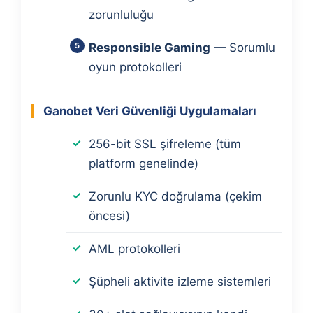
zorunluluğu
Responsible Gaming
— Sorumlu
oyun protokolleri
Ganobet Veri Güvenliği Uygulamaları
256-bit SSL şifreleme (tüm
platform genelinde)
Zorunlu KYC doğrulama (çekim
öncesi)
AML protokolleri
Şüpheli aktivite izleme sistemleri