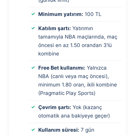
(günlük limit)
Minimum yatırım:
100 TL
Katılım şartı:
Yatırımın
tamamıyla NBA maçlarında, maç
öncesi en az 1.50 orandan 3’lü
kombine
Free Bet kullanımı:
Yalnızca
NBA (canlı veya maç öncesi),
minimum 1.80 oran, ikili kombine
(Pragmatic Play Sports)
Çevrim şartı:
Yok (kazanç
otomatik ana bakiyeye geçer)
Kullanım süresi:
7 gün