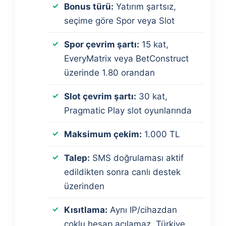
Bonus türü:
Yatırım şartsız,
seçime göre Spor veya Slot
Spor çevrim şartı:
15 kat,
EveryMatrix veya BetConstruct
üzerinde 1.80 orandan
Slot çevrim şartı:
30 kat,
Pragmatic Play slot oyunlarında
Maksimum çekim:
1.000 TL
Talep:
SMS doğrulaması aktif
edildikten sonra canlı destek
üzerinden
Kısıtlama:
Aynı IP/cihazdan
çoklu hesap açılamaz, Türkiye