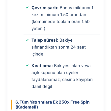
Çevrim şartı:
Bonus miktarını 1
kez, minimum 1.50 orandan
(kombinede toplam oran 1.50
yeterli)
Talep süresi:
Bakiye
sıfırlandıktan sonra 24 saat
içinde
Kısıtlama:
Bakiyesi olan veya
açık kuponu olan üyeler
faydalanamaz; casino kayıpları
dahil değil
6. Tüm Yatırımlara Ek 250x Free Spin
(Kademeli)