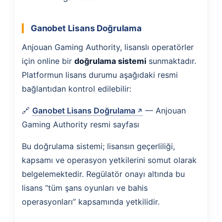
Ganobet Lisans Doğrulama
Anjouan Gaming Authority, lisanslı operatörler
için online bir
doğrulama sistemi
sunmaktadır.
Platformun lisans durumu aşağıdaki resmi
bağlantıdan kontrol edilebilir:
🔗
Ganobet Lisans Doğrulama
— Anjouan
Gaming Authority resmi sayfası
Bu doğrulama sistemi; lisansın geçerliliği,
kapsamı ve operasyon yetkilerini somut olarak
belgelemektedir. Regülatör onayı altında bu
lisans “tüm şans oyunları ve bahis
operasyonları” kapsamında yetkilidir.