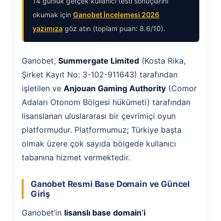
14 günlük gerçek kullanıcı testi sonuçlarını
okumak için
Ganobet İncelemesi 2026
yazımıza
göz atın (toplam puan: 8.6/10).
Ganobet,
Summergate Limited
(Kosta Rika,
Şirket Kayıt No: 3-102-911643) tarafından
işletilen ve
Anjouan Gaming Authority
(Comor
Adaları Otonom Bölgesi hükümeti) tarafından
lisanslanan uluslararası bir çevrimiçi oyun
platformudur. Platformumuz; Türkiye başta
olmak üzere çok sayıda bölgede kullanıcı
tabanına hizmet vermektedir.
Ganobet Resmi Base Domain ve Güncel
Giriş
Ganobet’in
lisanslı base domain’i