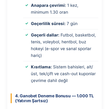
Anapara çevrimi:
1 kez,
minimum 1.30 oran
Geçerlilik süresi:
7 gün
Geçerli dallar:
Futbol, basketbol,
tenis, voleybol, hentbol, buz
hokeyi (e-spor ve sanal sporlar
hariç)
Kısıtlama:
Sistem bahisleri, alt/
üst, tek/çift ve cash-out kuponlar
çevrime dahil değil
4. Ganobet Deneme Bonusu — 1.000 TL
(Yatırım Şartsız)