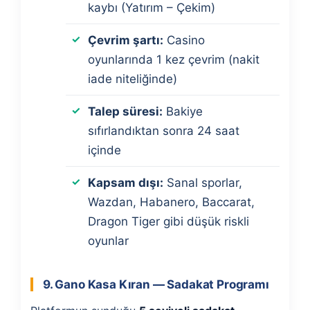
kaybı (Yatırım – Çekim)
Çevrim şartı:
Casino
oyunlarında 1 kez çevrim (nakit
iade niteliğinde)
Talep süresi:
Bakiye
sıfırlandıktan sonra 24 saat
içinde
Kapsam dışı:
Sanal sporlar,
Wazdan, Habanero, Baccarat,
Dragon Tiger gibi düşük riskli
oyunlar
9. Gano Kasa Kıran — Sadakat Programı