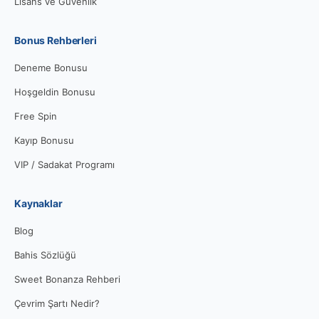
Lisans ve Güvenlik
Bonus Rehberleri
Deneme Bonusu
Hoşgeldin Bonusu
Free Spin
Kayıp Bonusu
VIP / Sadakat Programı
Kaynaklar
Blog
Bahis Sözlüğü
Sweet Bonanza Rehberi
Çevrim Şartı Nedir?