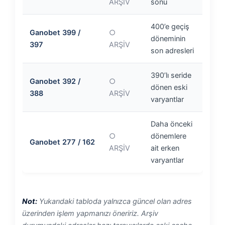
ARŞİV
sonu
400’e geçiş
Ganobet 399 /
○
döneminin
397
ARŞİV
son adresleri
390’lı seride
Ganobet 392 /
○
dönen eski
388
ARŞİV
varyantlar
Daha önceki
○
dönemlere
Ganobet 277 / 162
ARŞİV
ait erken
varyantlar
Not:
Yukarıdaki tabloda yalnızca güncel olan adres
üzerinden işlem yapmanızı öneririz. Arşiv