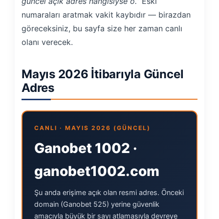
güncel açık adres hangisiyse o.”
Eski
numaraları aratmak vakit kaybıdır — birazdan
göreceksiniz, bu sayfa size her zaman canlı
olanı verecek.
Mayıs 2026 İtibarıyla Güncel
Adres
CANLI · MAYIS 2026 (GÜNCEL)
Ganobet 1002 ·
ganobet1002.com
Şu anda erişime açık olan resmi adres. Önceki
domain (Ganobet 525) yerine güvenlik
amacıyla büyük bir sayı atlamasıyla devreye