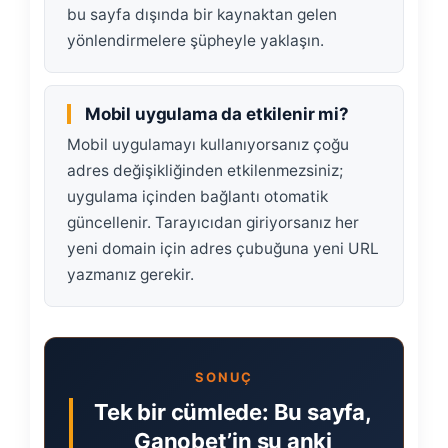
bu sayfa dışında bir kaynaktan gelen
yönlendirmelere şüpheyle yaklaşın.
Mobil uygulama da etkilenir mi?
Mobil uygulamayı kullanıyorsanız çoğu
adres değişikliğinden etkilenmezsiniz;
uygulama içinden bağlantı otomatik
güncellenir. Tarayıcıdan giriyorsanız her
yeni domain için adres çubuğuna yeni URL
yazmanız gerekir.
SONUÇ
Tek bir cümlede: Bu sayfa,
Ganobet’in şu anki