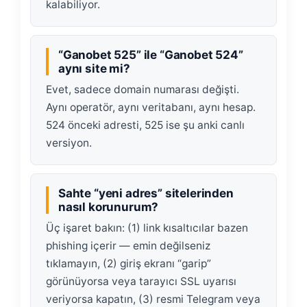
kalabiliyor.
“Ganobet 525” ile “Ganobet 524”
aynı site mi?
Evet, sadece domain numarası değişti.
Aynı operatör, aynı veritabanı, aynı hesap.
524 önceki adresti, 525 ise şu anki canlı
versiyon.
Sahte “yeni adres” sitelerinden
nasıl korunurum?
Üç işaret bakın: (1) link kısaltıcılar bazen
phishing içerir — emin değilseniz
tıklamayın, (2) giriş ekranı “garip”
görünüyorsa veya tarayıcı SSL uyarısı
veriyorsa kapatın, (3) resmi Telegram veya