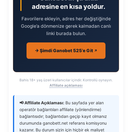
adresine en kısa yoldur.
Favorilere ekleyin, adres her değiştiğinde
Google’a dönmenize gerek kalmadan canlı
linki burada bulun.
→ Şimdi Ganobet 525’e Git
Bahis 18+ yaş üzeri kullanıcılar içindir. Kontrollü oynayın.
Affiliate açıklaması
📢 Affiliate Açıklaması:
Bu sayfada yer alan
operatör bağlantıları affiliate (yönlendirme)
bağlantısıdır; bağlantıdan geçip kayıt olmanız
durumunda ganobett.net referans komisyonu
kazanır. Bu durum sizin için hiçbir ek maliyet