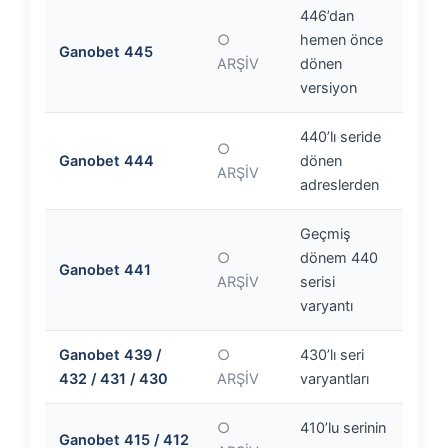
446’dan
○
hemen önce
Ganobet 445
ARŞİV
dönen
versiyon
440’lı seride
○
Ganobet 444
dönen
ARŞİV
adreslerden
Geçmiş
○
dönem 440
Ganobet 441
ARŞİV
serisi
varyantı
Ganobet 439 /
○
430’lı seri
432 / 431 / 430
ARŞİV
varyantları
○
410’lu serinin
Ganobet 415 / 412