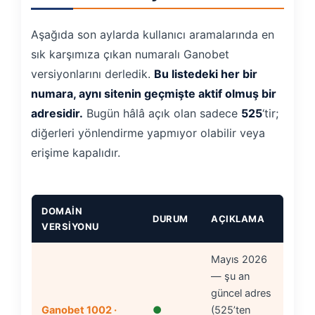
Aşağıda son aylarda kullanıcı aramalarında en
sık karşımıza çıkan numaralı Ganobet
versiyonlarını derledik.
Bu listedeki her bir
numara, aynı sitenin geçmişte aktif olmuş bir
adresidir.
Bugün hâlâ açık olan sadece
525
‘tir;
diğerleri yönlendirme yapmıyor olabilir veya
erişime kapalıdır.
DOMAIN
DURUM
AÇIKLAMA
VERSIYONU
Mayıs 2026
— şu an
güncel adres
Ganobet 1002 ·
●
(525’ten