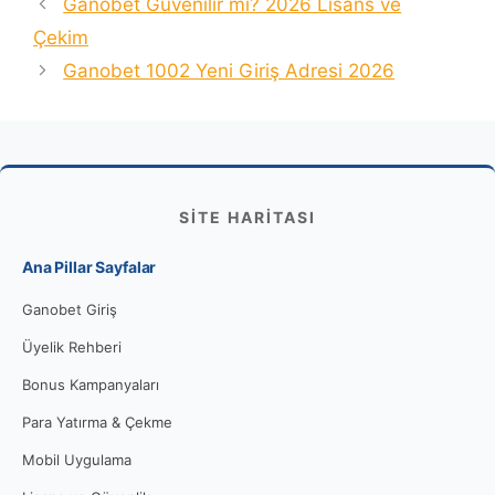
Ganobet Güvenilir mi? 2026 Lisans ve
Çekim
Ganobet 1002 Yeni Giriş Adresi 2026
SITE HARITASI
Ana Pillar Sayfalar
Ganobet Giriş
Üyelik Rehberi
Bonus Kampanyaları
Para Yatırma & Çekme
Mobil Uygulama