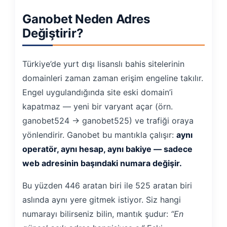
Ganobet Neden Adres
Değiştirir?
Türkiye’de yurt dışı lisanslı bahis sitelerinin
domainleri zaman zaman erişim engeline takılır.
Engel uygulandığında site eski domain’i
kapatmaz — yeni bir varyant açar (örn.
ganobet524 → ganobet525) ve trafiği oraya
yönlendirir. Ganobet bu mantıkla çalışır:
aynı
operatör, aynı hesap, aynı bakiye — sadece
web adresinin başındaki numara değişir.
Bu yüzden 446 aratan biri ile 525 aratan biri
aslında aynı yere gitmek istiyor. Siz hangi
numarayı bilirseniz bilin, mantık şudur:
“En