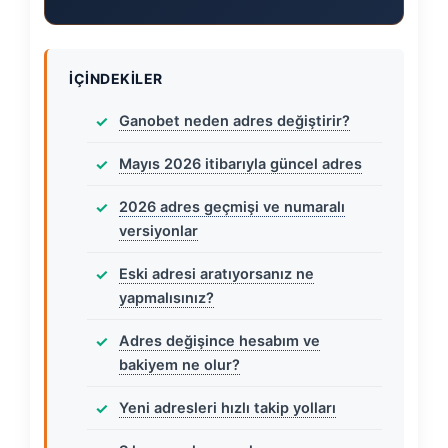
İÇİNDEKİLER
Ganobet neden adres değiştirir?
Mayıs 2026 itibarıyla güncel adres
2026 adres geçmişi ve numaralı
versiyonlar
Eski adresi aratıyorsanız ne
yapmalısınız?
Adres değişince hesabım ve
bakiyem ne olur?
Yeni adresleri hızlı takip yolları