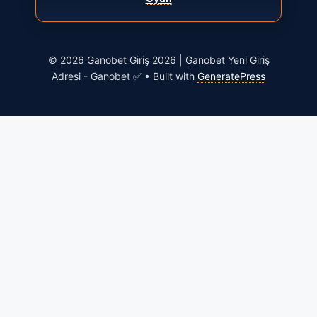
© 2026 Ganobet Giriş 2026 | Ganobet Yeni Giriş
Adresi - Ganobet ✅
• Built with
GeneratePress