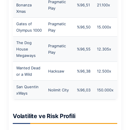
Pragmatic
Bonanza
%96,51
21.100x
Play
Xmas
Gates of
Pragmatic
%96,50
15.000x
Olympus 1000
Play
The Dog
Pragmatic
House
%96,55
12.305x
Play
Megaways
Wanted Dead
Hacksaw
%96,38
12.500x
or a Wild
San Quentin
Nolimit City
%96,03
150.000x
xWays
Volatilite ve Risk Profili