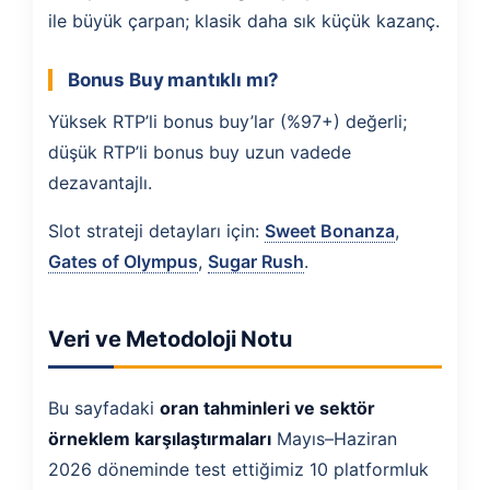
ile büyük çarpan; klasik daha sık küçük kazanç.
Bonus Buy mantıklı mı?
Yüksek RTP’li bonus buy’lar (%97+) değerli;
düşük RTP’li bonus buy uzun vadede
dezavantajlı.
Slot strateji detayları için:
Sweet Bonanza
,
Gates of Olympus
,
Sugar Rush
.
Veri ve Metodoloji Notu
Bu sayfadaki
oran tahminleri ve sektör
örneklem karşılaştırmaları
Mayıs–Haziran
2026 döneminde test ettiğimiz 10 platformluk