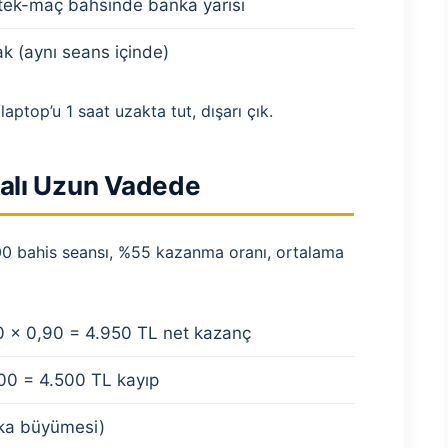
 tek-maç bahsinde banka yarısı
 (aynı seans içinde)
laptop’u 1 saat uzakta tut, dışarı çık.
alı Uzun Vadede
00 bahis seansı, %55 kazanma oranı, ortalama
0 × 0,90 = 4.950 TL net kazanç
00 = 4.500 TL kayıp
ka büyümesi)