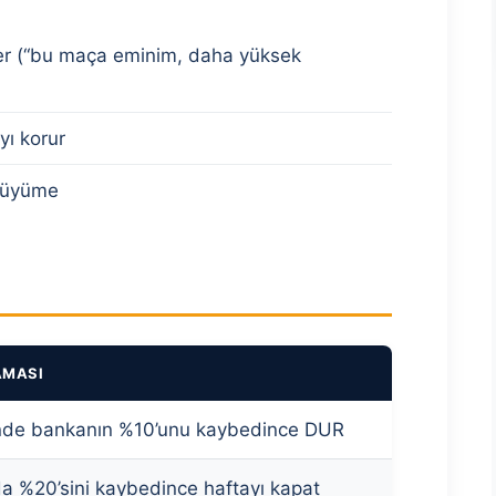
ler (“bu maça eminim, daha yüksek
yı korur
 büyüme
AMASI
nde bankanın %10’unu kaybedince DUR
a %20’sini kaybedince haftayı kapat