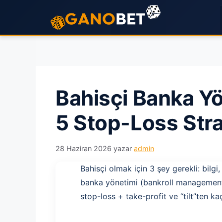
İçeriğe
atla
Bahisçi Banka Yö
5 Stop-Loss Strat
28 Haziran 2026
yazar
admin
Bahisçi olmak için 3 şey gerekli: bilgi, 
banka yönetimi (bankroll management).
stop-loss + take-profit ve “tilt”ten kaç