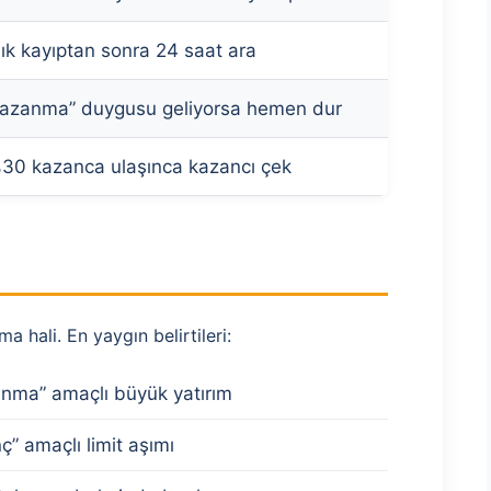
şık kayıptan sonra 24 saat ara
kazanma” duygusu geliyorsa hemen dur
%30 kazanca ulaşınca kazancı çek
a hali. En yaygın belirtileri:
anma” amaçlı büyük yatırım
” amaçlı limit aşımı